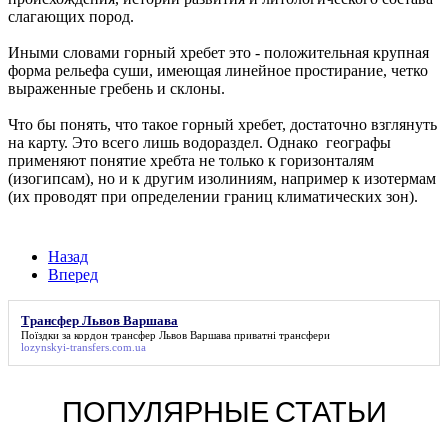
слагающих пород.
Иными словами горный хребет это - положительная крупная
форма рельефа суши, имеющая линейное простирание, четко
выраженные гребень и склоны.
Что бы понять, что такое горный хребет, достаточно взглянуть
на карту. Это всего лишь водораздел. Однако географы
применяют понятие хребта не только к горизонталям
(изогипсам), но и к другим изолиниям, например к изотермам
(их проводят при определении границ климатических зон).
Назад
Вперед
Трансфер Львов Варшава
Поїздки за кордон
трансфер Львов Варшава
приватні трансфери
lozynskyi-transfers.com.ua
ПОПУЛЯРНЫЕ СТАТЬИ