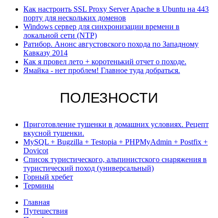
Как настроить SSL Proxy Server Apache в Ubuntu на 443
порту для нескольких доменов
Windows cервер для синхронизации времени в
локальной сети (NTP)
Ратибор. Анонс августовского похода по Западному
Кавказу 2014
Как я провел лето + коротенький отчет о походе.
Ямайка - нет проблем! Главное туда добраться.
ПОЛЕЗНОСТИ
Приготовление тушенки в домашних условиях. Рецепт
вкусной тушенки.
MySQL + Bugzilla + Testopia + PHPMyAdmin + Postfix +
Dovicot
Список туристического, альпинистского снаряжения в
туристический поход (универсальный)
Горный хребет
Термины
Главная
Путешествия