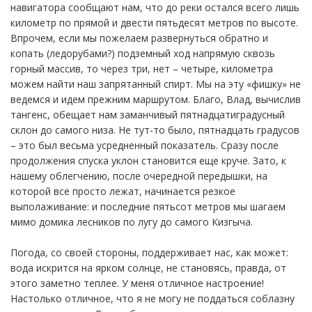
навигатора сообщают нам, что до реки остался всего лишь
километр по прямой и двести пятьдесят метров по высоте.
Впрочем, если мы пожелаем развернуться обратно и
копать (ледорубами?) подземный ход напрямую сквозь
горный массив, то через три, нет – четыре, километра
можем найти наш запрятанный спирт. Мы на эту «фишку» не
ведемся и идем прежним маршрутом. Благо, Влад, вычислив
тангенс, обещает нам заманчивый пятнадцатиградусный
склон до самого низа. Не тут-то было, пятнадцать градусов
– это был весьма усредненный показатель. Сразу после
продолжения спуска уклон становится еще круче. Зато, к
нашему облегчению, после очередной передышки, на
которой все просто лежат, начинается резкое
выполаживание: и последние пятьсот метров мы шагаем
мимо домика лесников по лугу до самого Кизгыча.
Погода, со своей стороны, поддерживает нас, как может:
вода искрится на ярком солнце, не становясь, правда, от
этого заметно теплее. У меня отличное настроение!
Настолько отличное, что я не могу не поддаться соблазну