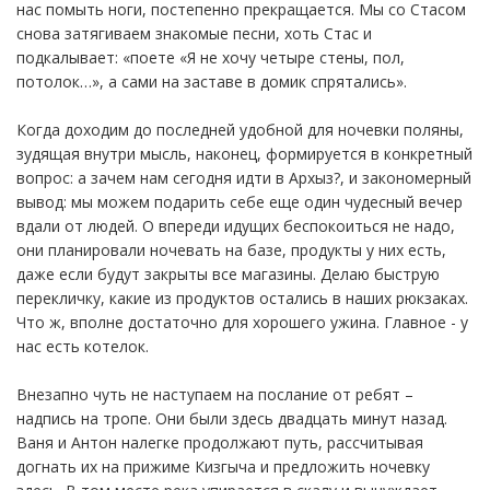
нас помыть ноги, постепенно прекращается. Мы со Стасом
снова затягиваем знакомые песни, хоть Стас и
подкалывает: «поете «Я не хочу четыре стены, пол,
потолок…», а сами на заставе в домик спрятались».
Когда доходим до последней удобной для ночевки поляны,
зудящая внутри мысль, наконец, формируется в конкретный
вопрос: а зачем нам сегодня идти в Архыз?, и закономерный
вывод: мы можем подарить себе еще один чудесный вечер
вдали от людей. О впереди идущих беспокоиться не надо,
они планировали ночевать на базе, продукты у них есть,
даже если будут закрыты все магазины. Делаю быструю
перекличку, какие из продуктов остались в наших рюкзаках.
Что ж, вполне достаточно для хорошего ужина. Главное - у
нас есть котелок.
Внезапно чуть не наступаем на послание от ребят –
надпись на тропе. Они были здесь двадцать минут назад.
Ваня и Антон налегке продолжают путь, рассчитывая
догнать их на прижиме Кизгыча и предложить ночевку