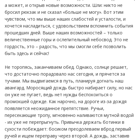
а может, и открыв новые возможности. Шли: никто не
бросил рюкзак и не сказал «больше не могу». Вот этим
чувством, что мы выше наших слабостей и усталости, и
хочется насладиться, с удовольствием вспомнить события
прошедших дней. Выше наших возможностей – только
величественные горы и ослепительный небосвод. Это не
гордость, это – радость, что мы смогли себе позволить
быть здесь и сейчас!
Не торопясь, заканчиваем обед. Однако, солнце решает,
что достаточно порадовало нас сегодня, и прячется за
тучами. Мы выдвигаемся в путь, планируя догнать наш
авангард. Моросящий дождь быстро набирает силу, но нас
он уже не пугает, ведь нет нужды беспокоиться о
промокшей одежде. Как нарочно, на дороге из-за дождя
появляется неожиданное препятствие. Ручьи,
пересекающие тропу, мгновенно наливаются мутной водой
- их уже не перепрыгнуть. Привычка держать ботинки в
сухости побеждает: босиком преодолеваем вброд первый
ручей и ищем переправу через второй. А дождь, заставив