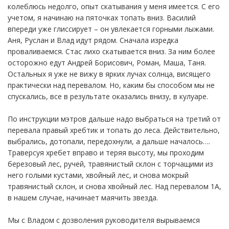
колеблюсь недолго, опыт скатывания у меня имеется. С его
учетом, я начинаю на пяточках топать вниз. Василий
впереди уже глиссирует – он увлекается горными лыжами.
Аня, Руслан и Влад идут рядом. Сначала изредка
проваливаемся. Стас лихо скатывается вниз. За ним более
осторожно едут Андрей Борисович, Роман, Маша, Таня.
Остальных я уже не вижу в ярких лучах солнца, висящего
практически над перевалом. Но, каким бы способом мы не
спускались, все в результате оказались внизу, в кулуаре.
По инструкции мэтров дальше надо выбраться на третий от
перевала правый хребтик и топать до леса. Действительно,
выбрались, дотопали, передохнули, а дальше началось….
Траверсуя хребет вправо и теряя высоту, мы проходим
березовый лес, ручей, травянистый склон с торчащими из
него голыми кустами, хвойный лес, и снова мокрый
травянистый склон, и снова хвойный лес. Над перевалом 1А,
в нашем случае, начинает маячить звезда.
Мы с Владом с дозволения руководителя вырываемся