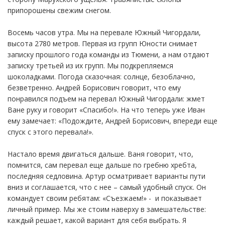
припорошены свежим снегом.
Восемь часов утра. Мы на перевале Южный Чигордали,
высота 2780 метров. Первая из групп Юности снимает
записку прошлого года команды из Тюмени, а нам отдают
записку третьей из их групп. Мы подкрепляемся
шоколадками. Погода сказочная: солнце, безоблачно,
безветренно. Андрей Борисович говорит, что ему
понравился подъем на перевал Южный Чигордали: жмет
Ване руку и говорит «Спасибо!». На что теперь уже Иван
ему замечает: «Подождите, Андрей Борисович, впереди еще
спуск с этого перевала!».
Настало время двигаться дальше. Ваня говорит, что,
помнится, сам перевал еще дальше по гребню хребта,
последняя седловина. Артур осматривает варианты пути
вниз и соглашается, что с нее – самый удобный спуск. Он
командует своим ребятам: «Съезжаем!» - и показывает
личный пример. Мы же стоим наверху в замешательстве:
каждый решает, какой вариант для себя выбрать. Я