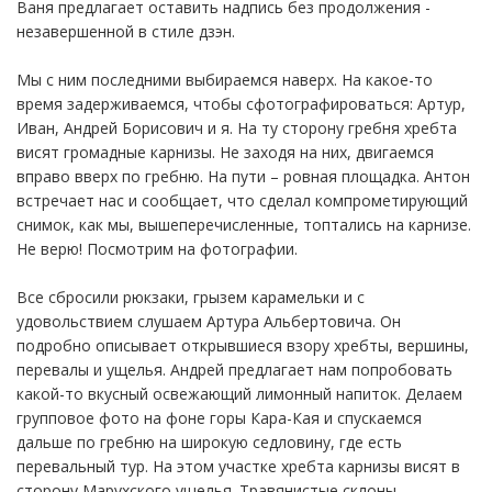
Ваня предлагает оставить надпись без продолжения -
незавершенной в стиле дзэн.
Мы с ним последними выбираемся наверх. На какое-то
время задерживаемся, чтобы сфотографироваться: Артур,
Иван, Андрей Борисович и я. На ту сторону гребня хребта
висят громадные карнизы. Не заходя на них, двигаемся
вправо вверх по гребню. На пути – ровная площадка. Антон
встречает нас и сообщает, что сделал компрометирующий
снимок, как мы, вышеперечисленные, топтались на карнизе.
Не верю! Посмотрим на фотографии.
Все сбросили рюкзаки, грызем карамельки и с
удовольствием слушаем Артура Альбертовича. Он
подробно описывает открывшиеся взору хребты, вершины,
перевалы и ущелья. Андрей предлагает нам попробовать
какой-то вкусный освежающий лимонный напиток. Делаем
групповое фото на фоне горы Кара-Кая и спускаемся
дальше по гребню на широкую седловину, где есть
перевальный тур. На этом участке хребта карнизы висят в
сторону Марухского ущелья. Травянистые склоны