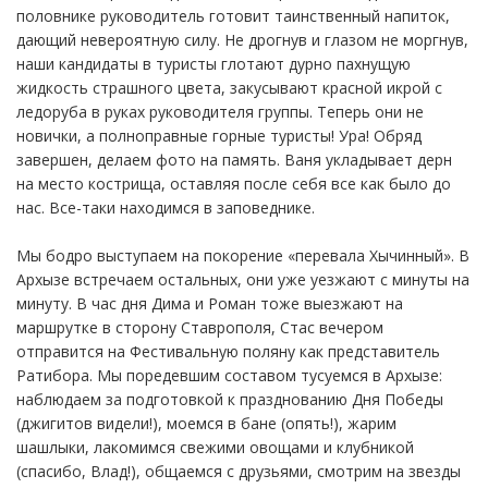
половнике руководитель готовит таинственный напиток,
дающий невероятную силу. Не дрогнув и глазом не моргнув,
наши кандидаты в туристы глотают дурно пахнущую
жидкость страшного цвета, закусывают красной икрой с
ледоруба в руках руководителя группы. Теперь они не
новички, а полноправные горные туристы! Ура! Обряд
завершен, делаем фото на память. Ваня укладывает дерн
на место кострища, оставляя после себя все как было до
нас. Все-таки находимся в заповеднике.
Мы бодро выступаем на покорение «перевала Хычинный». В
Архызе встречаем остальных, они уже уезжают с минуты на
минуту. В час дня Дима и Роман тоже выезжают на
маршрутке в сторону Ставрополя, Стас вечером
отправится на Фестивальную поляну как представитель
Ратибора. Мы поредевшим составом тусуемся в Архызе:
наблюдаем за подготовкой к празднованию Дня Победы
(джигитов видели!), моемся в бане (опять!), жарим
шашлыки, лакомимся свежими овощами и клубникой
(спасибо, Влад!), общаемся с друзьями, смотрим на звезды