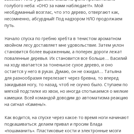
голубого неба: «ОНО за нами наблюдает!». Мой
необдуманный возглас, что это дерево, отвергают как,
несомненно, абсурдный! Под надзором НЛО продолжаем
путь.
Начало спуска по гребню хребта в тенистом ароматном
хвойном лесу доставляет мне удовольствие. Затем уклон
становится более выраженным, а поперек дороги лежат
поваленные деревья. Их становится все больше…. Василий
на ходу хватается за тоненькое сухое дерево, и оно
остается у него в руках. Думаю, он не ожидал…. Татьяна
для разнообразия перелезает через бревна, то вперед
закидывая ногу, то назад, чтоб не скучно было. Ступаем по
мягкой подстилке из хвои, но иногда спотыкаемся о мелкие
камешки. Всей командой доводим до автоматизма реакцию
на сигнал «Камень!».
Как водится, на спуске через какое-то время ноги начинают
подкашиваться: делаем привал и просим Влада
«пошаманить». Пластиковые кости и электронные мозги