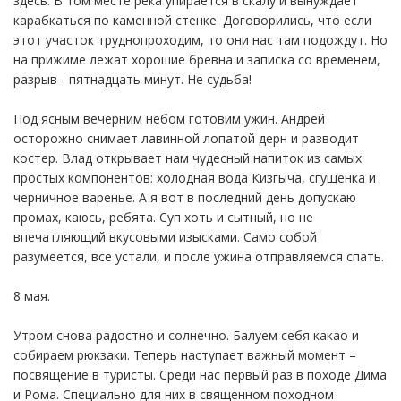
здесь. В том месте река упирается в скалу и вынуждает
карабкаться по каменной стенке. Договорились, что если
этот участок труднопроходим, то они нас там подождут. Но
на прижиме лежат хорошие бревна и записка со временем,
разрыв - пятнадцать минут. Не судьба!
Под ясным вечерним небом готовим ужин. Андрей
осторожно снимает лавинной лопатой дерн и разводит
костер. Влад открывает нам чудесный напиток из самых
простых компонентов: холодная вода Кизгыча, сгущенка и
черничное варенье. А я вот в последний день допускаю
промах, каюсь, ребята. Суп хоть и сытный, но не
впечатляющий вкусовыми изысками. Само собой
разумеется, все устали, и после ужина отправляемся спать.
8 мая.
Утром снова радостно и солнечно. Балуем себя какао и
собираем рюкзаки. Теперь наступает важный момент –
посвящение в туристы. Среди нас первый раз в походе Дима
и Рома. Специально для них в священном походном