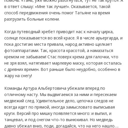
помочь: «Тань, уже можно разогнуться, тут не так круто». А
в ответ слышу: «Мне так лучше!». Оказывается, такой
способ передвижения очень помог Татьяне на время
разгрузить больные колени.
Когда путеводный хребет приводит нас к началу цирка,
солнце показывается во всей красе. Я в числе арьергарда, и
пока достигаю места привала, народ активно щелкает
фотоаппаратами. Так, красота красотой, а намазаться
кремом не забываем! Стас поверх крема для галочки, что
не зря взял, натягивает марлевую маску, которая осталась
с древних времен. Вот раньше было неудобно, особенно в
жару на снегу!
Команды Артура Альбертовича убежали вперед по
отличному насту. Мы выдвигаемся за ними и пересекаем
медвежий след. Удивительное дело, цепочка следов не
всегда идет по прямой, иногда замысловато выписывая
круги. Версий про мишку появляется много: и выпил, и
танцевал, и под снегом что-то вынюхивал. Но медведь
давно убежал вниз, поди, догадайся, что на него нашло….