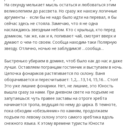
На секунду мелькает мысль остаться и любоваться этим
великолепием до рассвета. Но сразу же нахожу логичные
аргументы - если бы не надо было идти на перевал, я бы
сейчас здесь не стояла. Замечаю, что я не одна
наслаждаюсь звездным небом. Кто с крыльца, кто перед
домиком, так же, как и я, попивают чай, смотрят вверх и
думают о чем-то своем. Сообща находим-таки Полярную
звезду. Отлично, ночью не заблудимся! …сообща…
Быстренько убираем в домике, чтоб было как до нас и даже
лучше. Оставляем погранцам гостинчик и выступаем в ночь.
Цепочка фонариков растягивается по склону. Ваня
оборачивается и пересчитывает: 1,2,…13,14, 15,16… Стоп!
Это уже лишние фонарики. Нет, не лишние, это Юность
вышла сразу за нами. При дневном свете на подъеме не
запутаешься: чуть правее заставы на отроге хребта
начинается тропа, ведущая по нему до цирка. В темноте,
пока обходим «обезьянник» по камням, продолжаем
подъем по левому склону этого самого хребтика вдоль
снежного языка. К этому времени туристы Юности