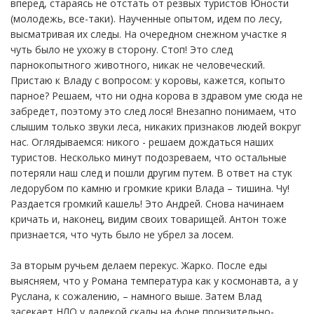
вперед, стараясь не отстать от резвых туристов Юности
(молодежь, все-таки). Наученные опытом, идем по лесу,
высматривая их следы. На очередном снежном участке я
чуть было не ухожу в сторону. Стоп! Это след
парнокопытного животного, никак не человеческий.
Пристаю к Владу с вопросом: у коровы, кажется, копыто
парное? Решаем, что ни одна корова в здравом уме сюда не
забредет, поэтому это след лося! Внезапно понимаем, что
слышим только звуки леса, никаких признаков людей вокруг
нас. Оглядываемся: никого - решаем дождаться наших
туристов. Несколько минут подозреваем, что остальные
потеряли наш след и пошли другим путем. В ответ на стук
ледорубом по камню и громкие крики Влада – тишина. Чу!
Раздается громкий кашель! Это Андрей. Снова начинаем
кричать и, наконец, видим своих товарищей. Антон тоже
признается, что чуть было не убрел за лосем.
За вторым ручьем делаем перекус. Жарко. После еды
выясняем, что у Романа температура как у космонавта, а у
Руслана, к сожалению, – намного выше. Затем Влад
засекает НЛО у далекой скалы на фоне пронзительно-