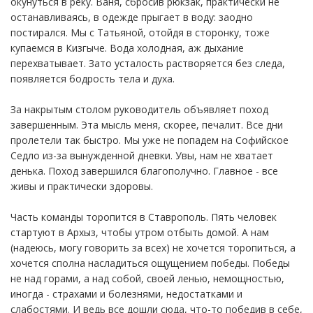
окунуться в реку. Ваня, сбросив рюкзак, практически не
останавливаясь, в одежде прыгает в воду: заодно
постирался. Мы с Татьяной, отойдя в сторонку, тоже
купаемся в Кизгыче. Вода холодная, аж дыхание
перехватывает. Зато усталость растворяется без следа,
появляется бодрость тела и духа.
За накрытым столом руководитель объявляет поход
завершенным. Эта мысль меня, скорее, печалит. Все дни
пролетели так быстро. Мы уже не попадем на Софийское
Седло из-за вынужденной дневки. Увы, нам не хватает
денька. Поход завершился благополучно. Главное - все
живы и практически здоровы.
Часть команды торопится в Ставрополь. Пять человек
стартуют в Архыз, чтобы утром отбыть домой. А нам
(надеюсь, могу говорить за всех) не хочется торопиться, а
хочется сполна насладиться ощущением победы. Победы
не над горами, а над собой, своей ленью, немощностью,
иногда - страхами и болезнями, недостатками и
слабостями. И ведь все дошли сюда, что-то победив в себе,