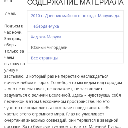
СОДЕРЖАНИЕ МАТЕРИАЛА
из 4
7 мая.
2010 г. Дневник майского похода. Марухиада.
Подъем в
Теберда-Муха
час ночи.
Хадюка-Маруха
Завтрак,
сборы.
Южный Чигордали
Только за
чаем
Все страницы
выхожу на
улицу и
застываю. В который раз не перестаю наслаждаться
ночным небом в горах. То небо, что мы видим над городом
– оно не впечатляет, не поражает, не заставляет
задуматься о величии Вселенной. Здесь – чувствуешь себя
песчинкой в этом бесконечном пространстве. Но это
чувство не подавляет, а позволяет представить себя
частью этого огромного мира. Глаз не улавливает
очертания знакомых созвездий, они теряются в звездной
россыпи. Зато белесым туманом стелется Млечный Путь….