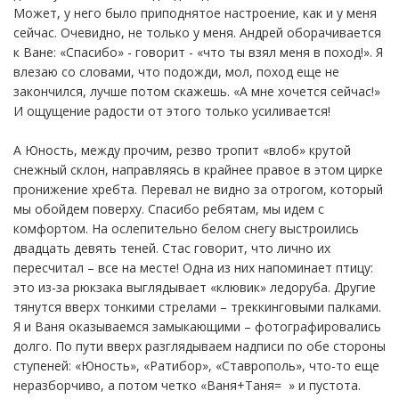
Может, у него было приподнятое настроение, как и у меня
сейчас. Очевидно, не только у меня. Андрей оборачивается
к Ване: «Спасибо» - говорит - «что ты взял меня в поход!». Я
влезаю со словами, что подожди, мол, поход еще не
закончился, лучше потом скажешь. «А мне хочется сейчас!»
И ощущение радости от этого только усиливается!
А Юность, между прочим, резво тропит «влоб» крутой
снежный склон, направляясь в крайнее правое в этом цирке
пронижение хребта. Перевал не видно за отрогом, который
мы обойдем поверху. Спасибо ребятам, мы идем с
комфортом. На ослепительно белом снегу выстроились
двадцать девять теней. Стас говорит, что лично их
пересчитал – все на месте! Одна из них напоминает птицу:
это из-за рюкзака выглядывает «клювик» ледоруба. Другие
тянутся вверх тонкими стрелами – треккинговыми палками.
Я и Ваня оказываемся замыкающими – фотографировались
долго. По пути вверх разглядываем надписи по обе стороны
ступеней: «Юность», «Ратибор», «Ставрополь», что-то еще
неразборчиво, а потом четко «Ваня+Таня= » и пустота.