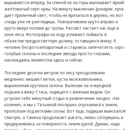
вырываются вперед. За спиной из-за горы выплывает яркий
желтоватый серп луны. На минуту выключаю фонарик: луна
дает приличный свет, чтобы не врезаться в дерево, но вот
следы уже не разглядишь. Поворачиваем круто вправо и
круто вверх ползем до тропы. Рассвет застает нас еще в
зоне леса. Фотографы на ходу успевают поймать в
объектив предрассветную долину, оставшуюся внизу. Я
человек бесфотоаппаратный и стараюсь запечатлеть серо-
голубые склоны и последние звезды просто глазами,
наслаждаясь моментом здесь и сейчас.
Последние десятки метров по лесу преодолеваем
медленно: мешают ветки, кусты можжевельника,
выраженная крутизна склона. Вылезаю на очередной
подъем и вижу Стаса, сидящего с важным видом. Он
устроил себе минутный отдых и развлечение заодно: «На
колени!», и мы с Татьяной послушно опускаемся к земле,
проползая под ветками сосны. Вот еще, падишах выискался!
Смотрю, а Танюха продолжает шагать, низко согнувшись и
придерживаясь за поверхность земли рукой. Думаю, надо