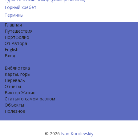
Горный хребет
Термины
Главная
Путешествия
Портфолио
От Автора
English
Вход
Библиотека
Карты, горы
Перевалы
Отчеты
Виктор Жижин
Статьи о самом разном
Объекты
Полезное
© 2026
Ivan Korolevskiy