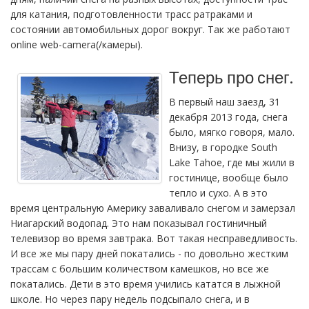
для катания, подготовленности трасс ратраками и
состоянии автомобильных дорог вокруг. Так же работают
online web-camera(/камеры).
Теперь про снег.
В первый наш заезд, 31
декабря 2013 года, снега
было, мягко говоря, мало.
Внизу, в городке South
Lake Tahoe, где мы жили в
гостинице, вообще было
тепло и сухо. А в это
время центральную Америку заваливало снегом и замерзал
Ниагарский водопад. Это нам показывал гостиничный
телевизор во время завтрака. Вот такая несправедливость.
И все же мы пару дней покатались - по довольно жестким
трассам с большим количеством камешков, но все же
покатались. Дети в это время учились кататся в лыжной
школе. Но через пару недель подсыпало снега, и в