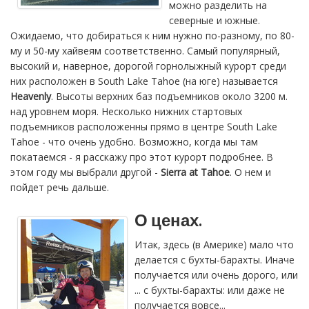
можно разделить на
северные и южные.
Ожидаемо, что добираться к ним нужно по-разному, по 80-
му и 50-му хайвеям соответственно. Самый популярный,
высокий и, наверное, дорогой горнолыжный курорт среди
них расположен в South Lake Tahoe (на юге) называется
Heavenly
. Высоты верхних баз подъемников около 3200 м.
над уровнем моря. Несколько нижних стартовых
подъемников расположенны прямо в центре South Lake
Tahoe - что очень удобно. Возможно, когда мы там
покатаемся - я расскажу про этот курорт подробнее. В
этом году мы выбрали другой -
Sierra at Tahoe
. О нем и
пойдет речь дальше.
О ценах.
Итак, здесь (в Америке) мало что
делается с бухты-барахты. Иначе
получается или очень дорого, или
... с бухты-барахты: или даже не
получается вовсе...