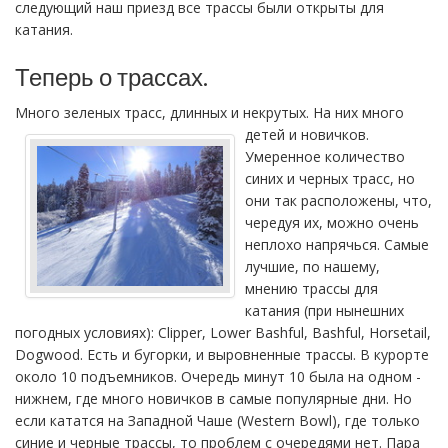
следующий наш приезд все трассы были открыты для
катания.
Теперь о трассах.
Много зеленых трасс, длинных и некрутых. На них много
детей и новичков.
Умеренное количество
синих и черных трасс, но
они так расположены, что,
чередуя их, можно очень
неплохо напрячься. Самые
лучшие, по нашему,
мнению трассы для
катания (при нынешних
погодных условиях): Clipper, Lower Bashful, Bashful, Horsetail,
Dogwood. Есть и бугорки, и выровненные трассы. В курорте
около 10 подъемников. Очередь минут 10 была на одном -
нижнем, где много новичков в самые популярные дни. Но
если кататся на Западной Чаше (Western Bowl), где только
синие и черные трассы, то проблем с очередями нет. Пара