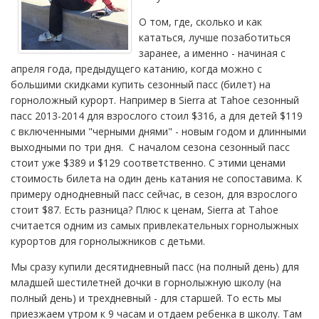
О том, где, сколько и как
кататься, лучше позаботиться
заранее, а именно - начиная с
апреля года, предыдущего катанию, когда можно с
большими скидками купить сезонный пасс (билет) на
горноложный курорт. Например в Sierra at Tahoe сезонный
пасс 2013-2014 для взрослого стоил $316, а для детей $119
с включенными "черными днями" - новым годом и длинными
выходными по три дня. С началом сезона сезонный пасс
стоит уже $389 и $129 соответственно. С этими ценами
стоимость билета на один день катания не сопоставима. К
примеру однодневный пасс сейчас, в сезон, для взрослого
стоит $87. Есть разница? Плюс к ценам, Sierra at Tahoe
считается одним из самых привлекательных горнолыжных
курортов для горнолыжников с детьми.
Мы сразу купили десятидневный пасс (на полный день) для
младшей шестилетней дочки в горнолыжную школу (на
полный день) и трехдневный - для старшей. То есть мы
приезжаем утром к 9 часам и отдаем ребенка в школу. Там