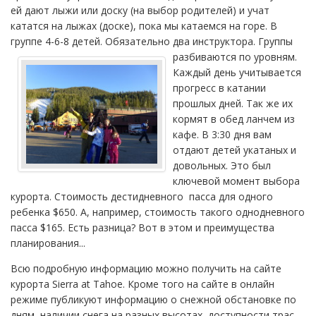
ей дают лыжи или доску (на выбор родителей) и учат
кататся на лыжах (доске), пока мы катаемся на горе. В
группе 4-6-8 детей. Обязательно два инструктора.
Группы
разбиваются по уровням.
Каждый день учитывается
прогресс в катании
прошлых дней. Так же их
кормят в обед ланчем из
кафе. В 3:30 дня вам
отдают детей укатаных и
довольных. Это был
ключевой момент выбора
курорта. Стоимость дестидневного пасса для одного
ребенка $650. А, например, стоимость такого однодневного
пасса $165. Есть разница? Вот в этом и преимущества
планирования...
Всю подробную информацию можно получить на сайте
курорта Sierra at Tahoe. Кроме того на сайте в онлайн
режиме публикуют информацию о снежной обстановке по
дням, наличии снега на разных высотах, доступности трас