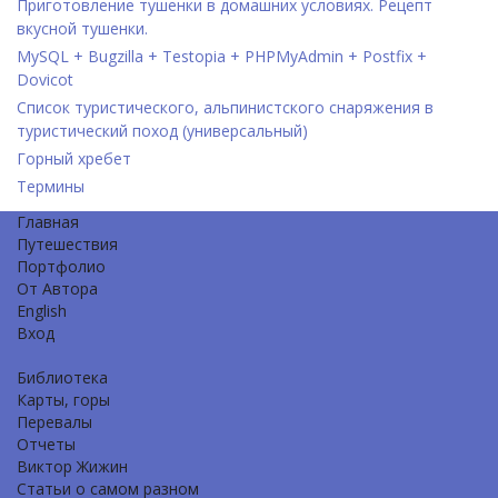
Приготовление тушенки в домашних условиях. Рецепт
вкусной тушенки.
MySQL + Bugzilla + Testopia + PHPMyAdmin + Postfix +
Dovicot
Список туристического, альпинистского снаряжения в
туристический поход (универсальный)
Горный хребет
Термины
Главная
Путешествия
Портфолио
От Автора
English
Вход
Библиотека
Карты, горы
Перевалы
Отчеты
Виктор Жижин
Статьи о самом разном