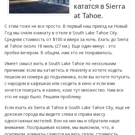
кататся в Sierra
at Tahoe.
С этим тоже не все просто. В первый наш приезд на Новый
Год мы сняли комнату в отеле в South Lake Tahoe City.
Средняя стоимость от $100 и вверх за ночь. Ехать до Sierra
at Tahoe около 18 миль (27 км.). Еще один минус - это
пробки вечером. В общем, нам это не понравилось.
Имеет смысл жить в South Lake Tahoe по нескольким
причинам: если вы катаетесь в Heavenly и хотите ходить
пешком из номера до подъемника, если вы хотите потусить
с народом в кафешках или сходить в кино и если вам
хочется поиграть в казино, коих тут множество. Нам все
это не надо было. Решаем проблему.
Если ехать из Sierra at Tahoe в South Lake Tahoe City, еще не
доезжая города вы видите слева и справа массу
одноэтажных мотелей. Вон на них мы и обратили наше
внимание. Поспрашивая хозяев, мы выяснили, что, в
основном, комнаты сдаются на весь сезон, стоимость