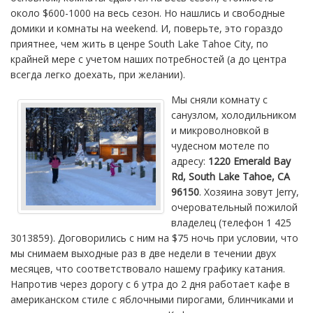
около $600-1000 на весь сезон. Но нашлись и свободные
домики и комнаты на weekend. И, поверьте, это гораздо
приятнее, чем жить в ценре South Lake Tahoe City, по
крайней мере с учетом наших потребностей (а до центра
всегда легко доехать, при желании).
Мы сняли комнату с
санузлом, холодильником
и микроволновкой в
чудесном мотеле по
адресу:
1220 Emerald Bay
Rd, South Lake Tahoe, CA
96150
. Хозяина зовут Jerry,
очеровательный пожилой
владелец (телефон 1 425
3013859). Договорились с ним на $75 ночь при условии, что
мы снимаем выходные раз в две недели в течении двух
месяцев, что соответствовало нашему графику катания.
Напротив через дорогу с 6 утра до 2 дня работает кафе в
американском стиле с яблочными пирогами, блинчиками и