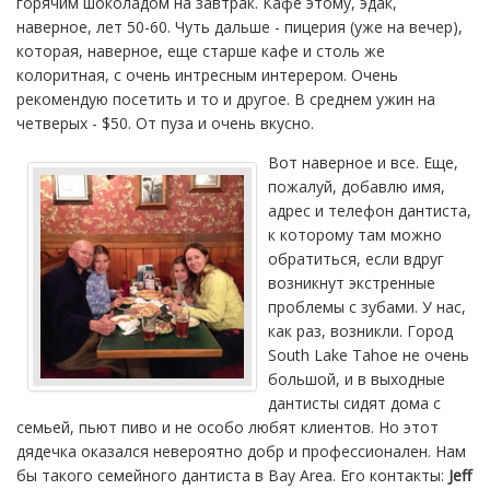
горячим шоколадом на завтрак. Кафе этому, эдак,
наверное, лет 50-60. Чуть дальше - пицерия (уже на вечер),
которая, наверное, еще старше кафе и столь же
колоритная, c очень интресным интерером. Очень
рекомендую посетить и то и другое. В среднем ужин на
четверых - $50. От пуза и очень вкусно.
Вот наверное и все. Еще,
пожалуй, добавлю имя,
адрес и телефон дантиста,
к которому там можно
обратиться, если вдруг
возникнут экстренные
проблемы с зубами. У нас,
как раз, возникли. Город
South Lake Tahoe не очень
большой, и в выходные
дантисты сидят дома с
семьей, пьют пиво и не особо любят клиентов. Но этот
дядечка оказался невероятно добр и профессионален. Нам
бы такого семейного дантиста в Bay Area. Его контакты:
Jeff