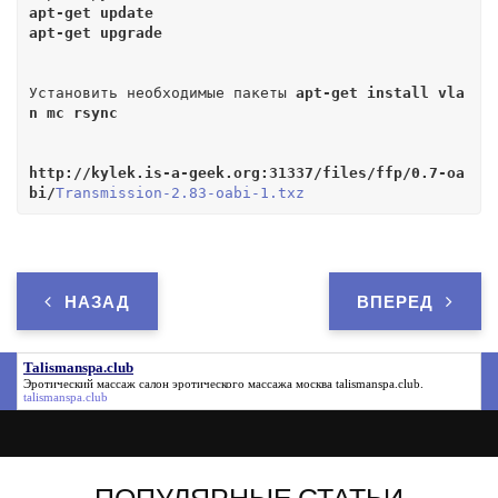
apt-get update
apt-get upgrade
Установить необходимые пакеты 
apt-get install vla
n mc rsync
http://kylek.is-a-geek.org:31337/files/ffp/0.7-oa
bi/
Transmission-2.83-oabi-1.txz
НАЗАД
ВПЕРЕД
Talismanspa.club
Эротический массаж салон эротического массажа москва
talismanspa.club
.
talismanspa.club
ПОПУЛЯРНЫЕ СТАТЬИ