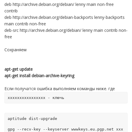
deb http://archive.debian.org/debian/ lenny main non-free
contrib
deb http://archive.debian.org/debian-backports lenny-backports
main contrib non-free
deb-src http://archive.debian.org/debian/ lenny main contrib non-
free
Сохраняем
apt-get update
apt-get install debian-archive-keyring
Если получатся ошибка выполняем команды ниже. где
xxxxxxxxxxxxxxxx - ключь
aptitude dist-upgrade
gpg --recv-key --keyserver wwwkeys.eu.pgp.net xxx