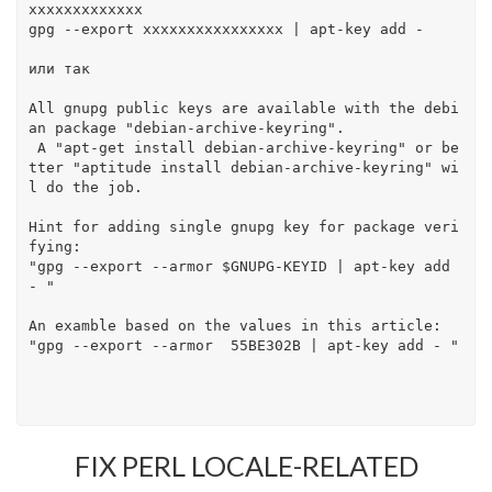
xxxxxxxxxxxxx

gpg --export xxxxxxxxxxxxxxxx | apt-key add -
или так
All gnupg public keys are available with the debi
an package "debian-archive-keyring". 
 A "apt-get install debian-archive-keyring" or be
tter "aptitude install debian-archive-keyring" wi
l do the job. 
Hint for adding single gnupg key for package veri
fying: 
"gpg --export --armor $GNUPG-KEYID | apt-key add 
- " 
An examble based on the values in this article: 
"gpg --export --armor  55BE302B | apt-key add - "
FIX PERL LOCALE-RELATED