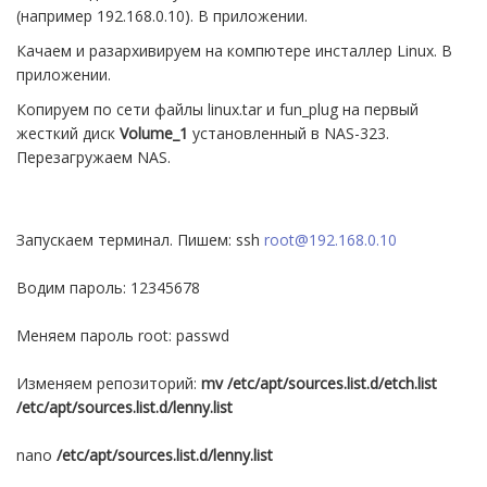
(например 192.168.0.10). В приложении.
Качаем и разархивируем на компютере инсталлер Linux. В
приложении.
Копируем по сети файлы linux.tar и fun_plug на первый
жесткий диск
Volume_1
установленный в NAS-323.
Перезагружаем NAS.
Запускаем терминал. Пишем: ssh
root@192.168.0.10
Водим пароль: 12345678
Меняем пароль root: passwd
Изменяем репозиторий:
mv /etc/apt/sources.list.d/etch.list
/etc/apt/sources.list.d/lenny.list
nano
/etc/apt/sources.list.d/lenny.list