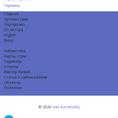
Термины
Главная
Путешествия
Портфолио
От Автора
English
Вход
Библиотека
Карты, горы
Перевалы
Отчеты
Виктор Жижин
Статьи о самом разном
Объекты
Полезное
© 2026
Ivan Korolevskiy