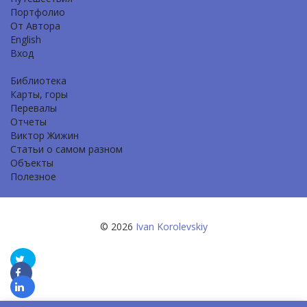
Портфолио
От Автора
English
Вход
Библиотека
Карты, горы
Перевалы
Отчеты
Виктор Жижин
Статьи о самом разном
Объекты
Полезное
© 2026
Ivan Korolevskiy