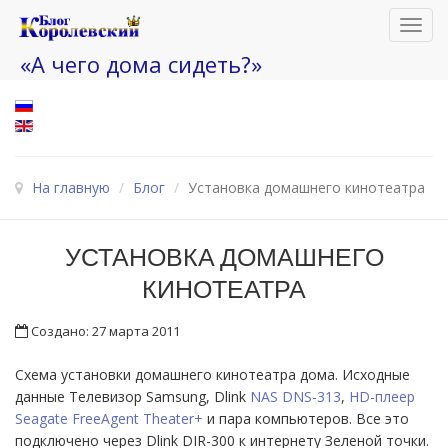
Toggl
navig
«А чего дома сидеть?»
На главную
/
Блог
/
Установка домашнего кинотеатра
УСТАНОВКА ДОМАШНЕГО
КИНОТЕАТРА
Создано: 27 марта 2011
Схема установки домашнего кинотеатра дома. Исходные
данные Телевизор Samsung, Dlink
NAS DNS-313
,
HD-плеер
Seagate FreeAgent Theater+
и пара компьютеров. Все это
подключено через Dlink DIR-300 к интернету Зеленой точки.