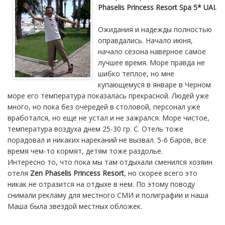
Phaselis Princess Resort Spa 5* UAI.
Ожидания и надежды полностью
оправдались. Начало июня,
начало сезона наверное самое
лучшее время. Море правда не
шибко теплое, но мне
купающемуся в январе в Черном
море его температура показалась прекрасной. Людей уже
много, но пока без очередей в столовой, персонал уже
вработался, но еще не устал и не зажрался. Море чистое,
температура воздуха днем 25-30 гр. С. Отель тоже
порадовал и никаких нареканий не вызвал. 5-6 баров, все
время чем-то кормят, детям тоже раздолье.
Интересно то, что пока мы там отдыхали сменился хозяин
отеля
Zen Phaselis Princess Resort
, но скорее всего это
никак не отразится на отдыхе в нем. По этому поводу
снимали рекламу для местного СМИ и полиграфии и наша
Маша была звездой местных обложек.