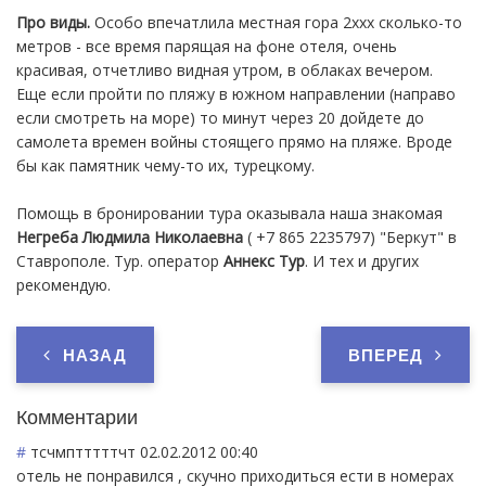
Про виды.
Особо впечатлила местная гора 2ххх сколько-то
метров - все время парящая на фоне отеля, очень
красивая, отчетливо видная утром, в облаках вечером.
Еще если пройти по пляжу в южном направлении (направо
если смотреть на море) то минут через 20 дойдете до
самолета времен войны стоящего прямо на пляже. Вроде
бы как памятник чему-то их, турецкому.
Помощь в бронировании тура оказывала наша знакомая
Негреба Людмила Николаевна
( +7 865 2235797) "Беркут" в
Ставрополе. Тур. оператор
Аннекс Тур
. И тех и других
рекомендую.
НАЗАД
ВПЕРЕД
Комментарии
#
тсчмптттттчт
02.02.2012 00:40
отель не понравился , скучно приходиться ести в номерах