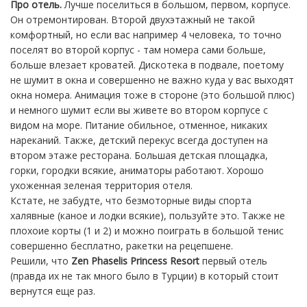
Про отель.
Лучше поселиться в большом, первом, корпусе.
Он отремонтирован. Второй двухэтажный не такой
комфортный, но если вас например 4 человека, то точно
поселят во второй корпус - там номера сами больше,
больше влезает кроватей. Дискотека в подвале, поетому
не шумит в окна и совершенно не важно куда у вас выходят
окна номера. Анимация тоже в стороне (это большой плюс)
и немного шумит если вы живете во втором корпусе с
видом на море. Питание обильное, отменное, никаких
нареканий. Также, детский перекус всегда доступен на
втором этаже ресторана. Большая детская площадка,
горки, городки всякие, аниматоры работают. Хорошо
ухоженная зеленая территория отеля.
Кстате, не забудте, что безмоторные виды спорта
халявные (каное и лодки всякие), пользуйте это. Также не
плохоие корты (1 и 2) и можно поиграть в большой тенис
совершенно бесплатно, ракетки на рецепшене.
Решили, что
Zen Phaselis Princess Resort
первый отель
(правда их не так много было в Турции) в который стоит
вернутся еще раз.