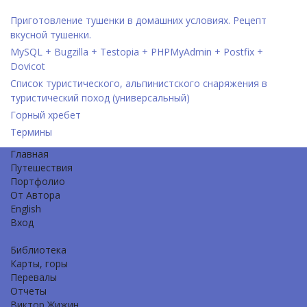
Приготовление тушенки в домашних условиях. Рецепт
вкусной тушенки.
MySQL + Bugzilla + Testopia + PHPMyAdmin + Postfix +
Dovicot
Список туристического, альпинистского снаряжения в
туристический поход (универсальный)
Горный хребет
Термины
Главная
Путешествия
Портфолио
От Автора
English
Вход
Библиотека
Карты, горы
Перевалы
Отчеты
Виктор Жижин