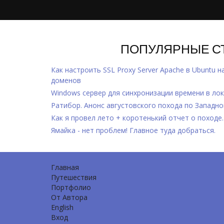
ПОПУЛЯРНЫЕ С
Как настроить SSL Proxy Server Apache в Ubuntu н
доменов
Windows cервер для синхронизации времени в лок
Ратибор. Анонс августовского похода по Западно
Как я провел лето + коротенький отчет о походе.
Ямайка - нет проблем! Главное туда добраться.
Главная
Путешествия
Портфолио
От Автора
English
Вход