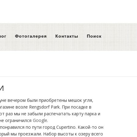
лог
Фотогалерея
Контакты
Поиск
И
нуне вечером были приобретены мешок угля,
азине возле Rengsdorf Park. При посадке в
от раз мы не забыли распечатать карту парка и
 не ограничился
Google
.
понравился по пути город Cupertino. Какой-то он
торый мы проезжали. Набор высоты к озеру всего