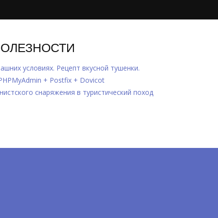
ПОЛЕЗНОСТИ
ашних условиях. Рецепт вкусной тушенки.
 PHPMyAdmin + Postfix + Dovicot
инистского снаряжения в туристический поход