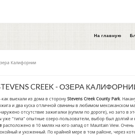
На главную
Б
 озера Калифорнии
STEVENS CREEK - ОЗЕРА КАЛИФОРНИ
е-как выехали из дома в сторону
Stevens Creek County Park
. Нака
зжига и два куска отличной свинины в любимом мексиканском маг
аружено отсутствие зажигалки (купили по дороге), но зато в эт
мы уже "типа" опытные озеро-пользователи, выбор был долгий и
ke
расположено в 10 милях на юго-запад от Mauntain View. Очень 
покойный и ухоженный. По крайней мере в том районе, через ко