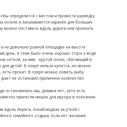
чтобы определится с местом и провести разведку
на склоне и заказываются заранее для больших
ну можно поставить вдоль дороги или проехать
ега на довольно ровной площадке на высоте
ий день, в тени было очень хорошо. Спуск к воде
м-сеткой, за ним - крутой склон, сбегающий в
 для детей. В озере нельзя купатся, но можно
 есть прокат. В озере можно ловить рыбу.
т факт не остановил приличное количество
 где остановились мы, домика нет, зато есть
незаметно принесли мешок для мусора и положили
и вдоль берега, понаблюдали за уткой с
ойного семейного отдыха, если нет желания