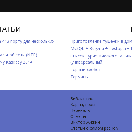
ТАТЬИ
а 443 порту для нескольких
Приготовление тушенки в дом
MySQL + Bugzilla + Testopia +
альной сети (NTP)
Список туристического, альп
му Кавказу 2014
(универсальный)
Горный хребет
Термины
Библиотека
Карты, горы
Перевалы
Отчеты
Виктор Жижин
Статьи о самом разном