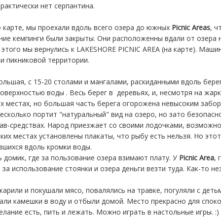
Практически нет серпантина.
 карте, мы проехали вдоль всего озера до южных
Picnic Areas
, 
ние кемпинги были закрыты. Они расположенны вдали от озера 
 этого мы вернулись к LAKESHORE PICNIC AREA (на карте). Маши
ри пикниковой территории.
ольшая, с 15-20 столами и мангалами, раскиданными вдоль бер
поверхностью воды . Весь берег в деревьях, и, несмотря на жарк
их местах, но большая часть берега огорожена невысоким заборо
несколько портит "натуральный" вид на озеро, но зато безопасно
ав-средствах. Народ приезжает со своими лодочками, возможно,
ьких местах установлены плакаты, что рыбу есть нельзя. Но это
вшихся вдоль кромки воды.
ь домик, где за пользование озера взимают плату. У
Picnic Area
,
 за использование стоянки и озера деньги везти туда. Как-то 
арили и покушали мясо, повалялись на травке, погуляли с детьм
али камешки в воду и отбыли домой. Место прекрасно для спок
елание есть, пить и лежать. Можно играть в настольные игры. :)