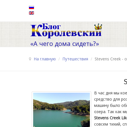
«А чего дома сидеть?»
На главную
/
Путешествия
/
Stevens Creek -
В час дня мы ко
средство для ро
машину было обн
озера. Так как 
Stevens Creek Li
совсем тихий, с