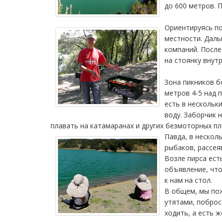
до 600 метров. 
Ориентируясь по
местности. Даль
компаний. После
на стоянку внут
Зона пикников б
метров 4-5 над 
есть в нескольк
воду. Заборчик 
плавать на катамаранах и других безмоторных пл
Павда, в нескол
рыбаков, рассея
Возле пирса ест
объявление, что
к нам на стол.
В общем, мы пож
утятами, поброс
ходить, а есть ж