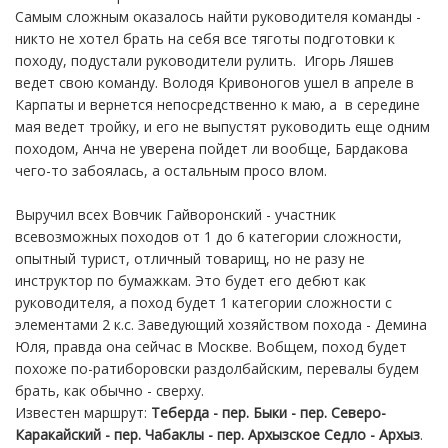
Самым сложным оказалось найти руководителя команды -
никто не хотел брать на себя все тяготы подготовки к
походу, подустали руководители рулить. Игорь Ляшев
ведет свою команду. Володя Кривоногов ушел в апреле в
Карпаты и вернется непосредственно к маю, а в середине
мая ведет тройку, и его не выпустят руководить еще одним
походом, Анча не уверена пойдет ли вообще, Бардакова
чего-то забоялась, а остальным просо влом.
Выручил всех Вовчик Гайворонский - участник
всевозможных походов от 1 до 6 категории сложности,
опытный турист, отличный товарищ, но не разу не
инструктор по бумажкам. Это будет его дебют как
руководителя, а поход будет 1 категории сложности с
элементами 2 к.с. Заведующий хозяйством похода - Демина
Юля, правда она сейчас в Москве. Вобщем, поход будет
похоже по-ратиборовски раздолбайским, перевалы будем
брать, как обычно - сверху.
Известен маршрут:
Теберда - пер. Быки - пер. Северо-
Каракайский - пер. Чабаклы - пер. Архызское Седло - Архыз
.