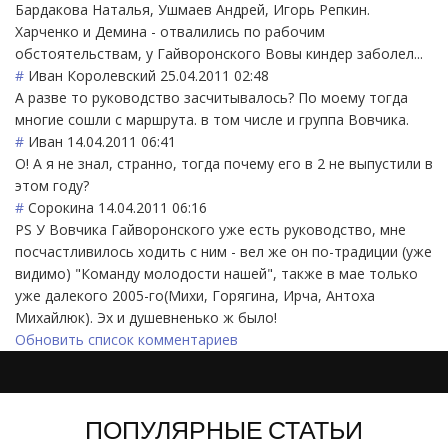
Бардакова Наталья, Ушмаев Андрей, Игорь Репкин.
Харченко и Демина - отвалились по рабочим
обстоятельствам, у Гайворонского Вовы киндер заболел...
#
Иван Королевский
25.04.2011 02:48
А разве то руководство засчитывалось? По моему тогда
многие сошли с маршрута. в том числе и группа Вовчика.
#
Иван
14.04.2011 06:41
О! А я не знал, странно, тогда почему его в 2 не выпустили в
этом году?
#
Сорокина
14.04.2011 06:16
PS У Вовчика Гайворонского уже есть руководство, мне
посчастливилось ходить с ним - вел же он по-традиции (уже
видимо) "Команду молодости нашей", также в мае только
уже далекого 2005-го(Михи, Горягина, Ирча, Антоха
Михайлюк). Эх и душевненько ж было!
Обновить список комментариев
ПОПУЛЯРНЫЕ СТАТЬИ