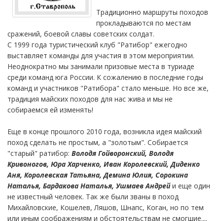
Традиционно маршруты походов
прокладываются по местам
сражений, боевой славы советских солдат.
С 1999 года туристический клуб "Ратибор" ежегодно
выставляет команды для участия в этом мероприятии.
Неоднократно мы занимали призовые места в туриаде
среди команд юга России. К сожалению в последние годы
команд и участников "Ратибора" стало меньше. Но все же,
традиция майских походов для нас жива и мы не
собираемся ей изменять!
Еще в конце прошлого 2010 года, возникла идея майский
поход сделать не простым, а "золотым". Собирается
"старый" ратибор:
Володя Гойворонский, Володя
Кривоногов, Юра Харченко, Иван Королевский, Диденко
Аня, Королевская Татьяна, Демина Юлия, Сорокина
Наталья, Бардакова Наталья, Ушмаев Андрей
и еще один
не известный человек. Так же были званы в поход
Михайловские, Кошелев, Ляшов, Шнапс, Коган, но по тем
или иным соображениям и обстоятельствам не смогшие....