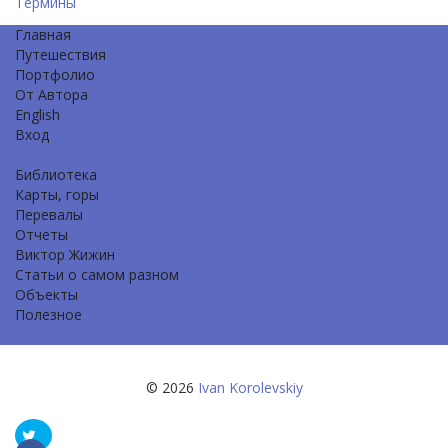
Термины
Главная
Путешествия
Портфолио
От Автора
English
Вход
Библиотека
Карты, горы
Перевалы
Отчеты
Виктор Жижин
Статьи о самом разном
Объекты
Полезное
© 2026
Ivan Korolevskiy