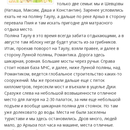
только две семьи: мы и Шевцовы
(Наташа, Максим, Даша и Константин). Заренее условились
ехать не на поляну Таулу, а дальше по реке Архыз в сторону
перевала Пхия и там искать пригодне для матрасного
отдыха место.
Поляна Таулу в это время всегда забита отдыхающими, а в
августе там яблоку негде будет упасть из-за грибников.
Итак, проехав поворот на Таулу, взяли правее, и далее в
сторону Лунной поляны, Романтика. Дорога здесь
шикарная, ровная. Большие мосты через ручьи. Справа
стоит новая база МЧС, и далее, ниже Лунной поляны, над
Романтиком, ведется глобальное строительство каких-то
сооружений. Мы же проехали дальше еще с пяток
киллометров, пересекли мост и въехали в ущелье Дуки.
Сразуже слева на небольшой возвышенности отличное
место для лагеря на 2-30 палаток, за ним еще небольшой
подъем и вообще шикарная поляна для стоянок. Но там
уже долековато до воды. Места не были заселены
туристави и мы здесь остановились. Дров много, людей
мало, до Архыза пол часа на машине, места отличные.