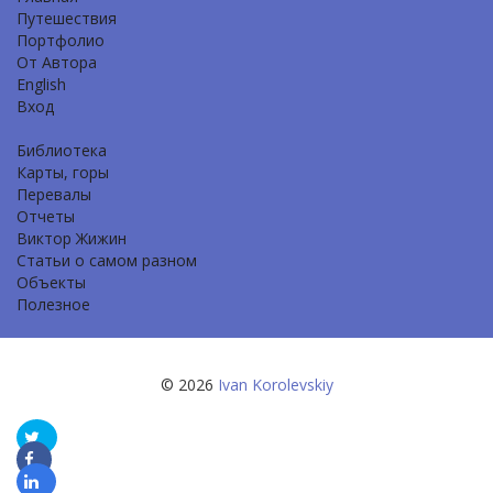
Путешествия
Портфолио
От Автора
English
Вход
Библиотека
Карты, горы
Перевалы
Отчеты
Виктор Жижин
Статьи о самом разном
Объекты
Полезное
© 2026
Ivan Korolevskiy